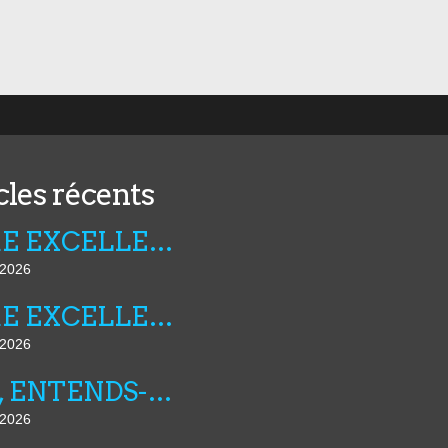
cles récents
FIBRE EXCELLENCE : LA LUTTE CONTINUE
t 2026
FIBRE EXCELLENCE : LE POUVOIR REGLE SES COMPTES
t 2026
AMI, ENTENDS-TU N°25
t 2026