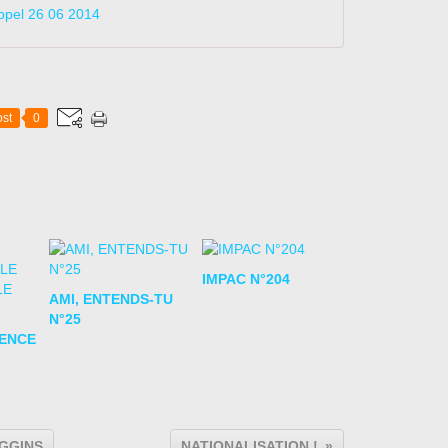
appel 26 06 2014
st
0
IMPAC N°204
AMI, ENTENDS-TU
N°25
LENCE
IGGINS
NATIONALISATION !