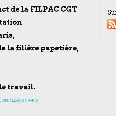
act de la FILPAC CGT
Su
tation
aris,
e la filière papetière,
de travail.