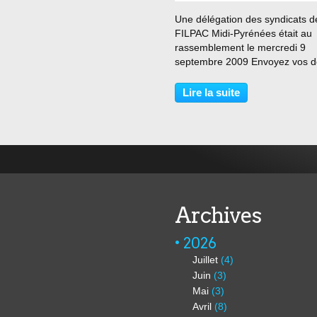
Une délégation des syndicats d
FILPAC Midi-Pyrénées était au
rassemblement le mercredi 9
septembre 2009 Envoyez vos 
par chèque à l'ordre de SOLID
MOLEX Mairie de Villemur-sur-
Lire la suite
31340 Villemur-sur-Tarn
Archives
2026
Juillet
(4)
Juin
(3)
Mai
(3)
Avril
(8)