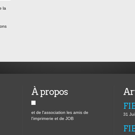
e la
dons
ARITE
Tarn
À propos
Ar
et de l'association les amis de
31 Jui
l'imprimerie et de JOB