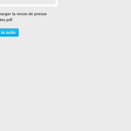
harger la revue de presse
tes.pdf
 la suite