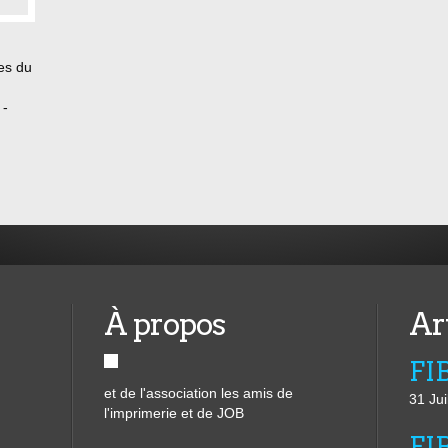
es du
 -
 du
À propos
Ar
et de l'association les amis de
31 Jui
l'imprimerie et de JOB