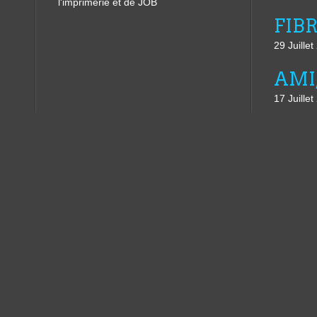
l'imprimerie et de JOB
29 Juille
17 Juille