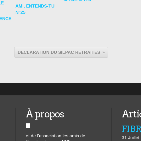
AMI, ENTENDS-TU
N°25
LENCE
DECLARATION DU SILPAC RETRAITES
À propos
Arti
et de l'association les amis de
31 Juille