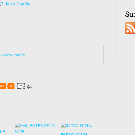
Su
jours-charlie
st
0
IMPAC N°204