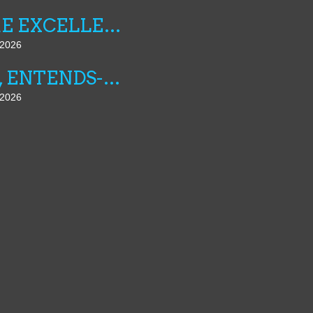
FIBRE EXCELLENCE : LE POUVOIR REGLE SES COMPTES
t 2026
AMI, ENTENDS-TU N°25
t 2026