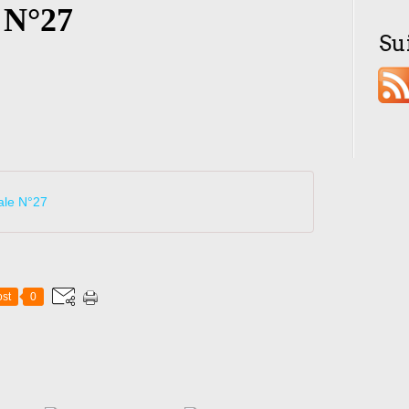
e N°27
Su
rale N°27
st
0