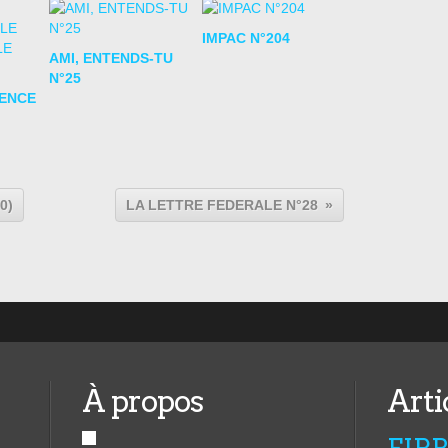
IMPAC N°204
AMI, ENTENDS-TU
N°25
LENCE
0)
LA LETTRE FEDERALE N°28
À propos
Arti