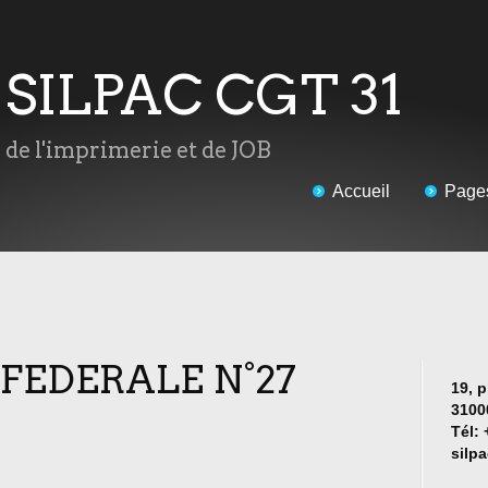
u SILPAC CGT 31
s de l'imprimerie et de JOB
Accueil
Page
 FEDERALE N°27
19, p
3100
Tél: 
silp