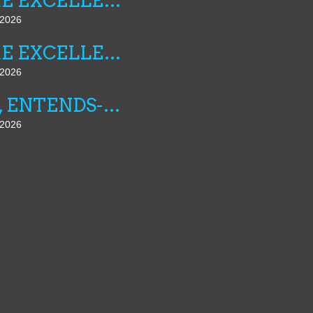
FIBRE EXCELLENCE : LA LUTTE CONTINUE
t 2026
FIBRE EXCELLENCE : LE POUVOIR REGLE SES COMPTES
t 2026
AMI, ENTENDS-TU N°25
t 2026