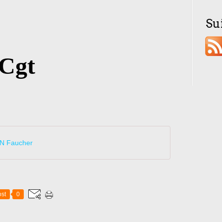
Su
-Cgt
e N Faucher
st
0