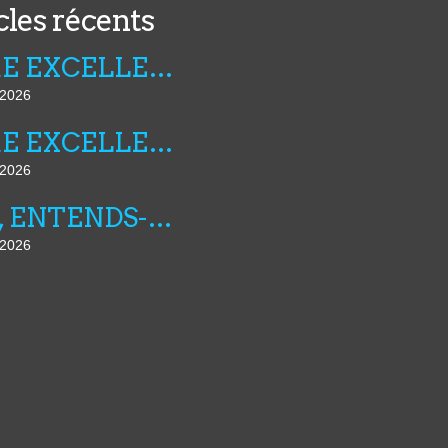
cles récents
FIBRE EXCELLENCE : LA LUTTE CONTINUE
t 2026
FIBRE EXCELLENCE : LE POUVOIR REGLE SES COMPTES
t 2026
AMI, ENTENDS-TU N°25
t 2026