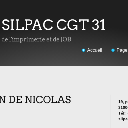
u SILPAC CGT 31
s de l'imprimerie et de JOB
Accueil
Page
N DE NICOLAS
19, p
3100
Tél: 
silp