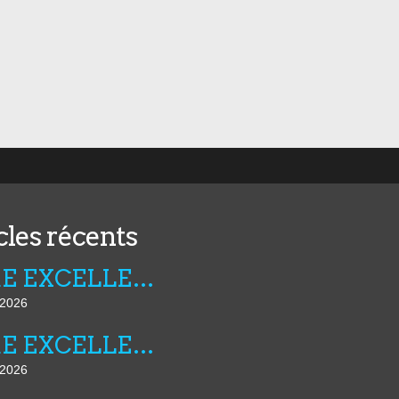
cles récents
FIBRE EXCELLENCE : LA LUTTE CONTINUE
t 2026
FIBRE EXCELLENCE : LE POUVOIR REGLE SES COMPTES
t 2026