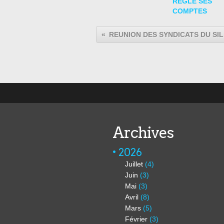
REGLE SES
COMPTES
RE
Archives
2026
Juillet
(4)
Juin
(3)
Mai
(3)
Avril
(8)
Mars
(5)
Février
(3)